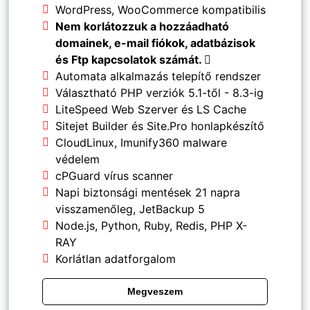
WordPress, WooCommerce kompatibilis
Nem korlátozzuk a hozzáadható
domainek, e-mail fiókok, adatbázisok
és Ftp kapcsolatok számát.
Automata alkalmazás telepítő rendszer
Választható PHP verziók 5.1-től - 8.3-ig
LiteSpeed Web Szerver és LS Cache
Sitejet Builder és Site.Pro honlapkészítő
CloudLinux, Imunify360 malware
védelem
cPGuard vírus scanner
Napi biztonsági mentések 21 napra
visszamenőleg, JetBackup 5
Node.js, Python, Ruby, Redis, PHP X-
RAY
Korlátlan adatforgalom
Megveszem