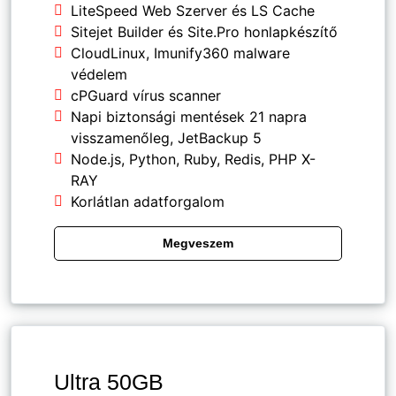
LiteSpeed Web Szerver és LS Cache
Sitejet Builder és Site.Pro honlapkészítő
CloudLinux, Imunify360 malware
védelem
cPGuard vírus scanner
Napi biztonsági mentések 21 napra
visszamenőleg, JetBackup 5
Node.js, Python, Ruby, Redis, PHP X-
RAY
Korlátlan adatforgalom
Megveszem
Ultra 50GB