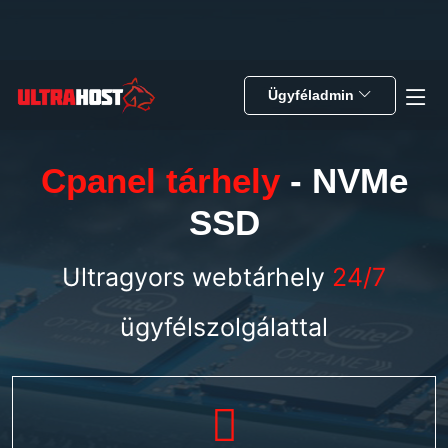
Ügyféladmin
Cpanel tárhely
- NVMe
SSD
Ultragyors webtárhely
24/7
ügyfélszolgálattal