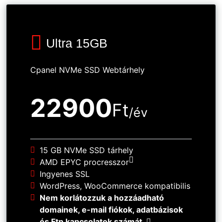
Ultra 15GB
Cpanel NVMe SSD Webtárhely
22900
Ft
/év
15 GB NVMe SSD tárhely
AMD EPYC procresszor
Ingyenes SSL
WordPress, WooCommerce kompatibilis
Nem korlátozzuk a hozzáadható
domainek, e-mail fiókok, adatbázisok
és Ftp kapcsolatok számát.