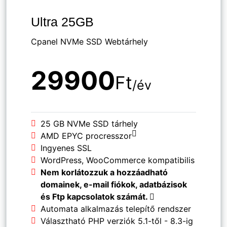
Ultra 25GB
Cpanel NVMe SSD Webtárhely
29900
Ft
/év
25 GB NVMe SSD tárhely
AMD EPYC procresszor
Ingyenes SSL
WordPress, WooCommerce kompatibilis
Nem korlátozzuk a hozzáadható
domainek, e-mail fiókok, adatbázisok
és Ftp kapcsolatok számát.
Automata alkalmazás telepítő rendszer
Választható PHP verziók 5.1-től - 8.3-ig