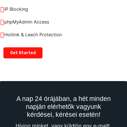
IP Blocking
phpMyAdmin Access
Hotlink & Leech Protection
Get Started
A nap 24 órájában, a hét minden
napján elérhetők vagyunk
kérdései, kérései esetén!
Hívjon minket, vagy küldjön egy e-mailt,