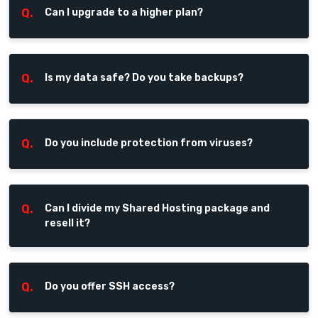
Q.
Can I upgrade to a higher plan?
Q.
Is my data safe? Do you take backups?
Q.
Do you include protection from viruses?
Q.
Can I divide my Shared Hosting package and
resell it?
Q.
Do you offer SSH access?