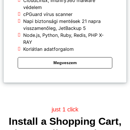
CloudLinux, Imunify360 malware
védelem
cPGuard vírus scanner
Napi biztonsági mentések 21 napra
visszamenőleg, JetBackup 5
Node.js, Python, Ruby, Redis, PHP X-
RAY
Korlátlan adatforgalom
Megveszem
just 1 click
Install a Shopping Cart,