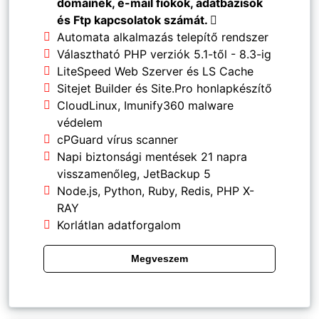
domainek, e-mail fiókok, adatbázisok
és Ftp kapcsolatok számát.
Automata alkalmazás telepítő rendszer
Választható PHP verziók 5.1-től - 8.3-ig
LiteSpeed Web Szerver és LS Cache
Sitejet Builder és Site.Pro honlapkészítő
CloudLinux, Imunify360 malware
védelem
cPGuard vírus scanner
Napi biztonsági mentések 21 napra
visszamenőleg, JetBackup 5
Node.js, Python, Ruby, Redis, PHP X-
RAY
Korlátlan adatforgalom
Megveszem