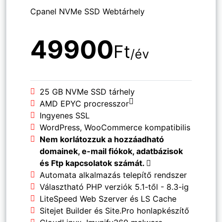
Cpanel NVMe SSD Webtárhely
49900
Ft
/év
25 GB NVMe SSD tárhely
AMD EPYC procresszor
Ingyenes SSL
WordPress, WooCommerce kompatibilis
Nem korlátozzuk a hozzáadható
domainek, e-mail fiókok, adatbázisok
és Ftp kapcsolatok számát.
Automata alkalmazás telepítő rendszer
Választható PHP verziók 5.1-től - 8.3-ig
LiteSpeed Web Szerver és LS Cache
Sitejet Builder és Site.Pro honlapkészítő