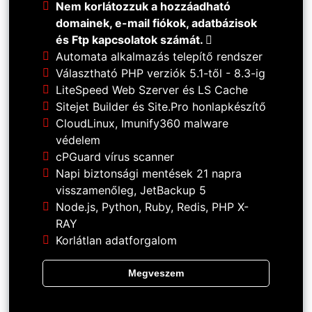
Nem korlátozzuk a hozzáadható
domainek, e-mail fiókok, adatbázisok
és Ftp kapcsolatok számát.
Automata alkalmazás telepítő rendszer
Választható PHP verziók 5.1-től - 8.3-ig
LiteSpeed Web Szerver és LS Cache
Sitejet Builder és Site.Pro honlapkészítő
CloudLinux, Imunify360 malware
védelem
cPGuard vírus scanner
Napi biztonsági mentések 21 napra
visszamenőleg, JetBackup 5
Node.js, Python, Ruby, Redis, PHP X-
RAY
Korlátlan adatforgalom
Megveszem