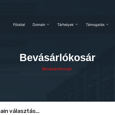
Főoldal
Domain
Tárhelyek
Támogatás
Bevásárlókosár
Bevásárlókosár
in választás...