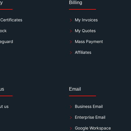
ty
Billing
Certificates
My Invoices
lock
My Quotes
eguard
Mass Payment
Affiliates
us
Email
t us
Business Email
Enterprise Email
Google Workspace